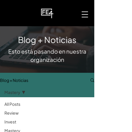
Blog + Noticias
Esto está pasando en nuestra
organización
Blog + Noticias
Mastery
All Posts
Review
Invest
Mastery