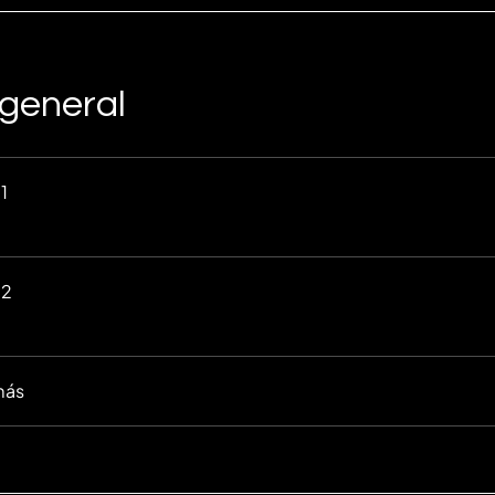
 general
1
 2
más