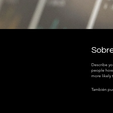
Sobr
Describe yo
people how 
more likely 
También pue